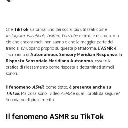
Facebook
Twitter
WhatsApp
Che
TikTok
sia ormai uno dei social più utilizzati come
Instagram
,
Facebook
,
Twitter
,
YouTube
e simili è risaputo, ma
ciò che ancora molti non sanno è che la maggior parte dei
trend si sviluppano proprio su questa piattaforma. L’
ASMR
è
l’acronimo di
Autonomous Sensory Meridian Response
, la
Risposta Sensoriale Meridiana Autonoma
, ovvero la
pratica di rilassamento come risposta a determinati stimoli
sonori.
Il
fenomeno
ASMR
, come detto, è
presente anche su
TikTok
. Ma cosa sono i video
ASMR
e quali i profili da seguire?
Scopriamo di più in merito.
Il fenomeno ASMR su TikTok