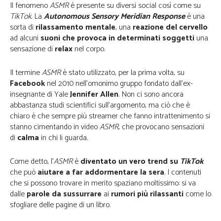
Il fenomeno
ASMR
è presente su diversi social così come su
TikTok
. La
Autonomous Sensory Meridian Response
è una
sorta di
rilassamento mentale
, una
reazione del cervello
ad alcuni
suoni che provoca in determinati soggetti
una
sensazione di
relax
nel corpo.
Il termine
ASMR
è stato utilizzato, per la prima volta, su
Facebook
nel 2010 nell’omonimo gruppo fondato dall’ex-
insegnante di Yale
Jennifer Allen
. Non ci sono ancora
abbastanza studi scientifici sull’argomento, ma ciò che è
chiaro è che sempre più streamer che fanno intrattenimento si
stanno cimentando in video
ASMR
, che provocano sensazioni
di
calma
in chi li guarda.
Come detto, l’
ASMR
è
diventato un vero trend su
TikTok
che può
aiutare a far addormentare la sera
. I contenuti
che si possono trovare in merito spaziano moltissimo: si va
dalle
parole da sussurrare
ai
rumori più rilassanti
come lo
sfogliare delle pagine di un libro.