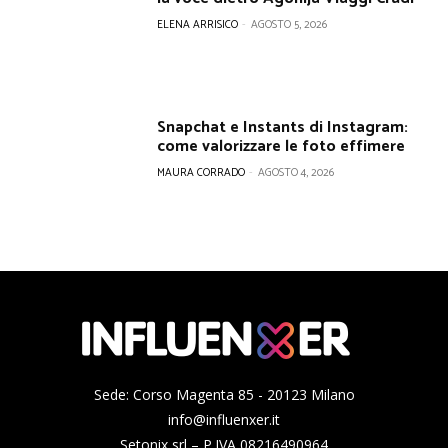
ELENA ARRISICO
-
AGOSTO 5, 2026
Snapchat e Instants di Instagram:
come valorizzare le foto effimere
MAURA CORRADO
-
AGOSTO 4, 2026
Sede: Corso Magenta 85 - 20123 Milano
info@influenxer.it
Setonix srl – P.IVA 08216490964