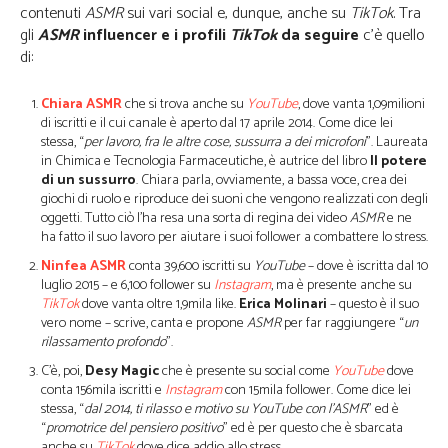
contenuti
ASMR
sui vari social e, dunque, anche su
TikTok
. Tra
gli
ASMR
influencer e i profili
TikTok
da seguire
c’è quello
di:
Chiara ASMR
che si trova anche su
YouTube
, dove vanta 1,09milioni
di iscritti e il cui canale è aperto dal 17 aprile 2014. Come dice lei
stessa, “
per lavoro, fra le altre cose, sussurra a dei microfoni
”. Laureata
in Chimica e Tecnologia Farmaceutiche, è autrice del libro
Il potere
di un sussurro
. Chiara parla, ovviamente, a bassa voce, crea dei
giochi di ruolo e riproduce dei suoni che vengono realizzati con degli
oggetti. Tutto ciò l’ha resa una sorta di regina dei video
ASMR
e ne
ha fatto il suo lavoro per aiutare i suoi follower a combattere lo stress.
Ninfea ASMR
conta 39,600 iscritti su
YouTube
– dove è iscritta dal 10
luglio 2015 – e 6,100 follower su
Instagram
, ma è presente anche su
TikTok
dove vanta oltre 1,9mila like.
Erica Molinari
– questo è il suo
vero nome – scrive, canta e propone
ASMR
per far raggiungere “
un
rilassamento profondo
”.
C’è, poi,
Desy Magic
che è presente su social come
YouTube
dove
conta 156mila iscritti e
Instagram
con 15mila follower. Come dice lei
stessa, “
dal 2014, ti rilasso e motivo su YouTube con l’ASMR
” ed è
“
promotrice del pensiero positivo
” ed è per questo che è sbarcata
anche su
TikTok
dove dice addio allo stress.