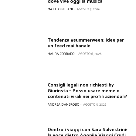
dove vive oggi la musica
MATTEO MELANI
-
AGOSTO 7, 2026
Tendenza #summerween: idee per
un feed mai banale
MAURA CORRADO
-
AGOSTO 6, 2026
Consigli legali non richiesti by
Giurinsta – Posso usare meme o
contenuti virali nei profili aziendali?
ANDREA D'AMBROSIO
-
AGOSTO 5, 2026
Dentro i viaggi con Sara Salvestrini:
la voce dietro Agonija Viaggi Crudi