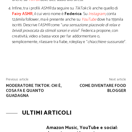
Infine, tra i profili
ASMR
da seguire su
TikTok
c’è anche quello di
Fairy ASMR
, il cui vero nome è
Federica
. Su
Instagram
, conta
12,6mila follower, ma è presente anche su
YouTube
dove ha 155mila
iscritti. Descrive l’
ASMR
come “
una sensazione piacevole di relax e
brividi provocata da stimoli sonori e visivi
”. Federica propone, con
creatività, video a bassa voce per far addormentare o,
semplicemente, rilassare tra fiabe, roleplay e “
chiacchiere sussurrate
”.
Facebook
Twitter
WhatsApp
Previous article
Next article
MODERATORE TIKTOK: CHI È,
COME DIVENTARE FOOD
COSA FA E QUANTO
BLOGGER
GUADAGNA
ULTIMI ARTICOLI
Amazon Music, YouTube e social: