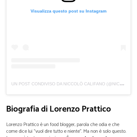
Visualizza questo post su Instagram
U
N POST CONDIVISO DA NICCOLÒ CALIFANO (@NICCOLO_MASTERCHEF13)
Biografia di Lorenzo Prattico
Lorenzo Prattico è un food blogger, parola che odia e che
come dice lui “vuol dire tutto e niente”. Ma non è solo questo.