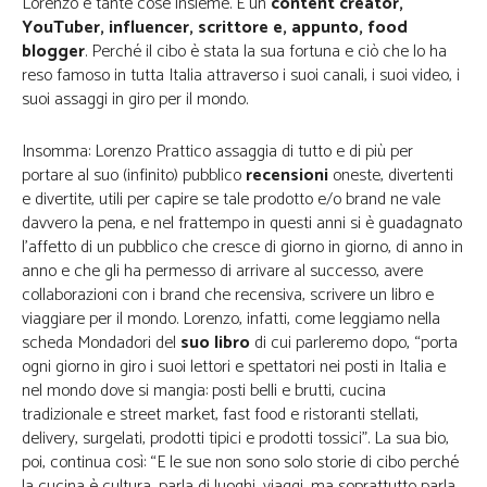
Lorenzo è tante cose insieme. È un
content creator,
YouTuber, influencer, scrittore e, appunto, food
blogger
. Perché il cibo è stata la sua fortuna e ciò che lo ha
reso famoso in tutta Italia attraverso i suoi canali, i suoi video, i
suoi assaggi in giro per il mondo.
Insomma: Lorenzo Prattico assaggia di tutto e di più per
portare al suo (infinito) pubblico
recensioni
oneste, divertenti
e divertite, utili per capire se tale prodotto e/o brand ne vale
davvero la pena, e nel frattempo in questi anni si è guadagnato
l’affetto di un pubblico che cresce di giorno in giorno, di anno in
anno e che gli ha permesso di arrivare al successo, avere
collaborazioni con i brand che recensiva, scrivere un libro e
viaggiare per il mondo. Lorenzo, infatti, come leggiamo nella
scheda Mondadori del
suo libro
di cui parleremo dopo, “porta
ogni giorno in giro i suoi lettori e spettatori nei posti in Italia e
nel mondo dove si mangia: posti belli e brutti, cucina
tradizionale e street market, fast food e ristoranti stellati,
delivery, surgelati, prodotti tipici e prodotti tossici”. La sua bio,
poi, continua così: “E le sue non sono solo storie di cibo perché
la cucina è cultura, parla di luoghi, viaggi, ma soprattutto parla