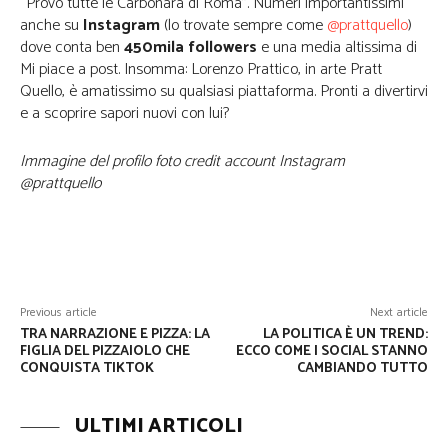
“Provo tutte le Carbonara di Roma”. Numeri importantissimi
anche su
Instagram
(lo trovate sempre come
@prattquello
)
dove conta ben
450mila followers
e una media altissima di
Mi piace a post. Insomma: Lorenzo Prattico, in arte Pratt
Quello, è amatissimo su qualsiasi piattaforma. Pronti a divertirvi
e a scoprire sapori nuovi con lui?
Immagine del profilo foto credit account Instagram
@prattquello
Facebook
Twitter
WhatsApp
Previous article
Next article
TRA NARRAZIONE E PIZZA: LA
LA POLITICA È UN TREND:
FIGLIA DEL PIZZAIOLO CHE
ECCO COME I SOCIAL STANNO
CONQUISTA TIKTOK
CAMBIANDO TUTTO
ULTIMI ARTICOLI