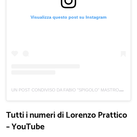
Visualizza questo post su Instagram
U
N POST CONDIVISO DA FABIO "SPIGOLO" MASTROMARINO (@THEREALSPIGOLO)
Tutti i numeri di Lorenzo Prattico
– YouTube