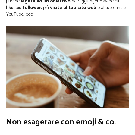
purché
legata ad un obiettivo
da raggiungere: avere più
like
, più
follower
, più
visite al tuo sito web
o al tuo canale
YouTube, ecc.
Non esagerare con emoji & co.