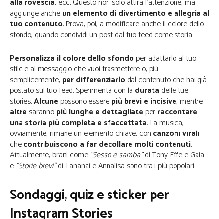
alla rovescia
, ecc. Questo non solo attira l’attenzione, ma
aggiunge anche
un elemento di divertimento e allegria al
tuo contenuto
. Prova, poi, a modificare anche il colore dello
sfondo, quando condividi un post dal tuo feed come storia.
Personalizza il colore dello sfondo
per adattarlo al tuo
stile e al messaggio che vuoi trasmettere o, più
semplicemente,
per differenziarlo
dal contenuto che hai già
postato sul tuo feed. Sperimenta con la
durata
delle tue
stories.
Alcune
possono essere
più brevi e incisive
, mentre
altre
saranno
più lunghe e dettagliate
per
raccontare
una storia più completa e sfaccettata
. La musica,
ovviamente, rimane un elemento chiave, con
canzoni virali
che
contribuiscono a far decollare molti contenuti
.
Attualmente, brani come
“Sesso e samba”
di Tony Effe e Gaia
e
“Storie brevi”
di Tananai e Annalisa sono tra i più popolari.
Sondaggi, quiz e sticker per
Instagram Stories