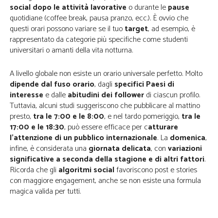
social dopo le attività lavorative
o durante le
pause
quotidiane (coffee break, pausa pranzo, ecc.). È ovvio che
questi orari possono variare se il tuo
target
, ad esempio, è
rappresentato da categorie più specifiche come studenti
universitari o amanti della vita notturna.
A livello globale non esiste un orario universale perfetto. Molto
dipende dal fuso orario
, dagli
specifici Paesi di
interesse
e dalle
abitudini dei follower
di ciascun profilo.
Tuttavia, alcuni studi suggeriscono che pubblicare al mattino
presto,
tra le 7:00 e le 8:00
, e nel tardo pomeriggio,
tra le
17:00 e le 18:30
, può essere efficace per c
atturare
l’attenzione di un pubblico internazionale
. La
domenica
,
infine, è considerata una
giornata delicata
, con
variazioni
significative a seconda della stagione e di altri fattori
.
Ricorda che gli
algoritmi social
favoriscono post e stories
con maggiore engagement, anche se non esiste una formula
magica valida per tutti.