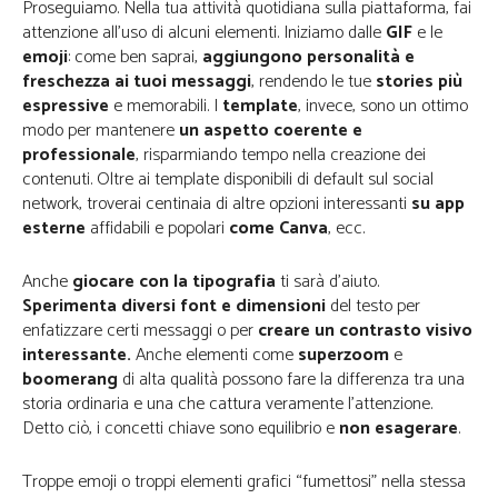
Proseguiamo. Nella tua attività quotidiana sulla piattaforma, fai
attenzione all’uso di alcuni elementi. Iniziamo dalle
GIF
e le
emoji
: come ben saprai,
aggiungono personalità e
freschezza ai tuoi messaggi
, rendendo le tue
stories più
espressive
e memorabili. I
template
, invece, sono un ottimo
modo per mantenere
un aspetto coerente e
professionale
, risparmiando tempo nella creazione dei
contenuti. Oltre ai template disponibili di default sul social
network, troverai centinaia di altre opzioni interessanti
su app
esterne
affidabili e popolari
come Canva
, ecc.
Anche
giocare con la tipografia
ti sarà d’aiuto.
Sperimenta diversi font
e dimensioni
del testo per
enfatizzare certi messaggi o per
creare un contrasto visivo
interessante.
Anche elementi come
superzoom
e
boomerang
di alta qualità possono fare la differenza tra una
storia ordinaria e una che cattura veramente l’attenzione.
Detto ciò, i concetti chiave sono equilibrio e
non esagerare
.
Troppe emoji o troppi elementi grafici “fumettosi” nella stessa